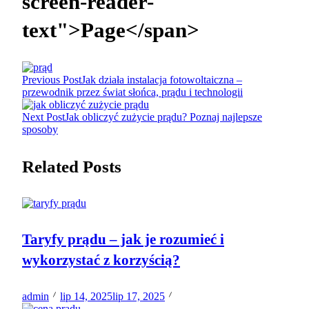
screen-reader-
text">Page</span>
Previous Post
Jak działa instalacja fotowoltaiczna –
przewodnik przez świat słońca, prądu i technologii
Next Post
Jak obliczyć zużycie prądu? Poznaj najlepsze
sposoby
Related Posts
Taryfy prądu – jak je rozumieć i
wykorzystać z korzyścią?
admin
lip 14, 2025
lip 17, 2025