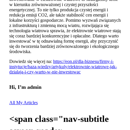
w kierunku zrównoważonej i czystej przyszłości
energetycznej. To nie tylko produkcja czystej energii i
redukcja emisji CO2, ale także stabilność cen energii i
lokalne korzyści gospodarcze. Pomimo wyzwań związanych
z infrastrukturą i zmienną mocą wiatru, rozwijająca się
technologia wiatrowa sprawia, że elektrownie wiatrowe stają
się coraz bardziej konkurencyjne i opłacalne. Dlatego warto
inwestować w tę odnawialną formę energii, aby przyczynić
się do tworzenia bardziej zrównoważonego i ekologicznego
środowiska.
Dowiedz się więcej na:
https://eon.pl/dla-biznesu/firmy-i-
instytucje/baza-wiedzy/artykuly/elektrownie-wiatrowe-jak-
dzialaja-i-czy-warto-w-nie-inwestowac
Hi, I’m
admin
All My Articles
<span class="nav-subtitle