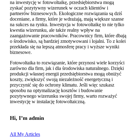
na inwestycję w fotowoltaikę, przedsiębiorstwa mogą
zyskać pozytywny wizerunek w oczach klientów i
partnerów biznesowych. Ekologiczne rozwiązania są dziś
doceniane, a firmy, które je wdrażają, mają większe szanse
na sukces na rynku. Inwestycja w fotowoltaikę to nie tylko
kwestia wizerunku, ale także realny wpływ na
zaangażowanie pracowników. Pracownicy firm, które dbają
o środowisko, są bardziej zmotywowani i lojalni. To z kolei
przekłada się na lepszą atmosferę pracy i wyższe wyniki
biznesowe.
Fotowoltaika to rozwiązanie, które przynosi wiele korzyści
zarówno dla firm, jak i dla środowiska naturalnego. Dzięki
produkcji własnej energii przedsiębiorstwa mogą obniżyć
koszty, zwiększyć swoją niezależność energetyczną i
przyczynić się do ochrony klimatu. Jeśli więc szukasz
sposobu na optymalizację kosztów i budowanie
pozytywnego wizerunku swojej firmy, warto rozważyć
inwestycję w instalację fotowoltaiczną.
Hi, I’m
admin
All My Articles