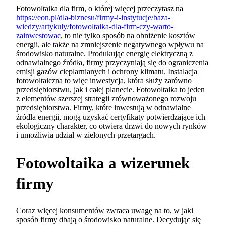
Fotowoltaika dla firm, o której więcej przeczytasz na
https://eon.pl/dla-biznesu/firmy-i-instytucje/baza-
wiedzy/artykuly/fotowoltaika-dla-firm-czy-warto-
zainwestowac
, to nie tylko sposób na obniżenie kosztów
energii, ale także na zmniejszenie negatywnego wpływu na
środowisko naturalne. Produkując energię elektryczną z
odnawialnego źródła, firmy przyczyniają się do ograniczenia
emisji gazów cieplarnianych i ochrony klimatu. Instalacja
fotowoltaiczna to więc inwestycja, która służy zarówno
przedsiębiorstwu, jak i całej planecie. Fotowoltaika to jeden
z elementów szerszej strategii zrównoważonego rozwoju
przedsiębiorstwa. Firmy, które inwestują w odnawialne
źródła energii, mogą uzyskać certyfikaty potwierdzające ich
ekologiczny charakter, co otwiera drzwi do nowych rynków
i umożliwia udział w zielonych przetargach.
Fotowoltaika a wizerunek
firmy
Coraz więcej konsumentów zwraca uwagę na to, w jaki
sposób firmy dbają o środowisko naturalne. Decydując się