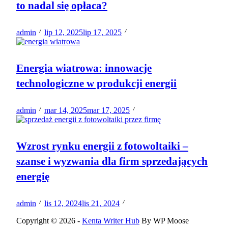
to nadal się opłaca?
admin
lip 12, 2025
lip 17, 2025
Energia wiatrowa: innowacje
technologiczne w produkcji energii
admin
mar 14, 2025
mar 17, 2025
Wzrost rynku energii z fotowoltaiki –
szanse i wyzwania dla firm sprzedających
energię
admin
lis 12, 2024
lis 21, 2024
Copyright © 2026 -
Kenta Writer Hub
By WP Moose