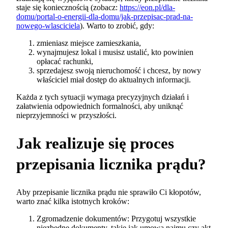
staje się koniecznością (zobacz:
https://eon.pl/dla-
domu/portal-o-energii-dla-domu/jak-przepisac-prad-na-
nowego-wlasciciela
). Warto to zrobić, gdy:
zmieniasz miejsce zamieszkania,
wynajmujesz lokal i musisz ustalić, kto powinien
opłacać rachunki,
sprzedajesz swoją nieruchomość i chcesz, by nowy
właściciel miał dostęp do aktualnych informacji.
Każda z tych sytuacji wymaga precyzyjnych działań i
załatwienia odpowiednich formalności, aby uniknąć
nieprzyjemności w przyszłości.
Jak realizuje się proces
przepisania licznika prądu?
Aby przepisanie licznika prądu nie sprawiło Ci kłopotów,
warto znać kilka istotnych kroków:
Zgromadzenie dokumentów: Przygotuj wszystkie
niezbędne dokumenty, takie jak umowa najmu czy akt